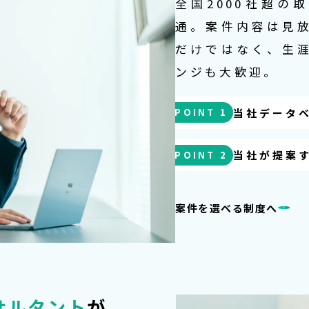
全国2000社超の
通。案件内容は見
だけではなく、生
ンジも大歓迎。
当社データ
POINT 1
当社が提案
POINT 2
案件を選べる制度へ
サルタント
が