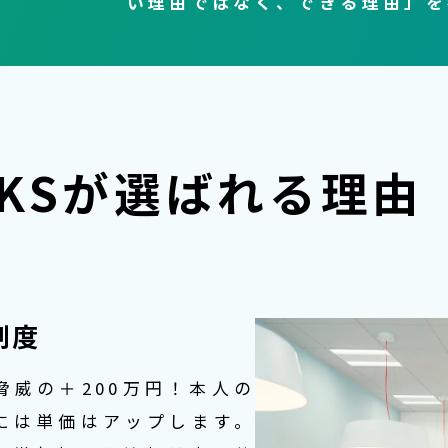
い理由ではなく、できる理由」を
RKSが
選ばれる理由
制度
脅威の＋200万円！本人の
には単価はアップします。