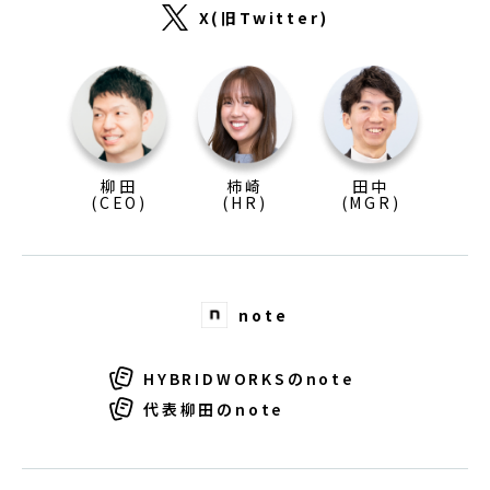
X(旧Twitter)
柳田
柿崎
田中
(CEO)
(HR)
(MGR)
note
HYBRIDWORKSのnote
代表柳田のnote